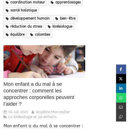
coordination moteur
apprentissages
santé holistique
développement humain
bien-être
réduction du stress
kinésiologue
équilibre
colombes
Mon enfant a du mal à se
concentrer : comment les
approches corporelles peuvent
l’aider ?
04 Juil 2025
Angéline Marcouiller
La kinésiologie et les enfants
Mon enfant a du mal à se concentrer :