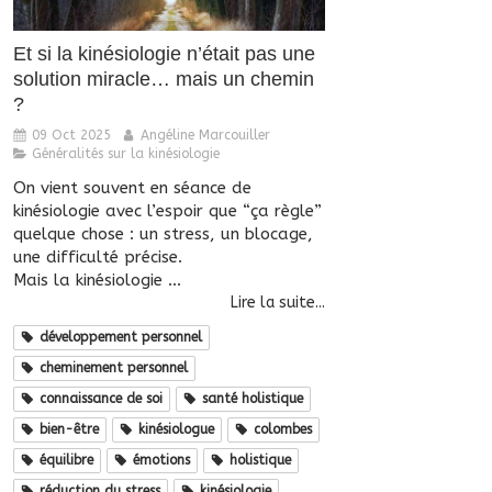
Et si la kinésiologie n’était pas une
solution miracle… mais un chemin
?
09 Oct 2025
Angéline Marcouiller
Généralités sur la kinésiologie
On vient souvent en séance de
kinésiologie avec l’espoir que “ça règle”
quelque chose : un stress, un blocage,
une difficulté précise.
Mais la kinésiologie ...
Lire la suite...
développement personnel
cheminement personnel
connaissance de soi
santé holistique
bien-être
kinésiologue
colombes
équilibre
émotions
holistique
réduction du stress
kinésiologie