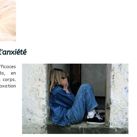
l'anxiété
ficaces
és, en
u corps.
laxation