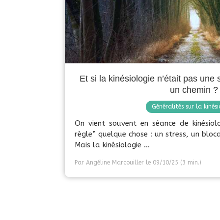
Et si la kinésiologie n’était pas un
un chemin ?
Généralités sur la kinési
On vient souvent en séance de kinésiolo
règle” quelque chose : un stress, un bloca
Mais la kinésiologie ...
Par Angéline Marcouiller
le 09/10/25
(3 min.)