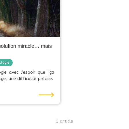
e solution miracle… mais
ologie
gie avec l’espoir que “ça
ge, une difficulté précise.
⟶
1 article