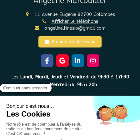
Angéline Marcouiller
11 avenue Eugénie
92700
Colombes
Afficher le téléphone
angeline.kinesio@gmail.com
Prendre rendez-vous
Les
Lundi
,
Mardi
,
Jeudi
et
Vendredi
de
9h30
à
17h30
Le
Mercredi
de
9h
à
20h
Plan du site
Mentions légales
Conditions Générales de Vente
©2022 Angéline Marcouiller - Kinésiologie