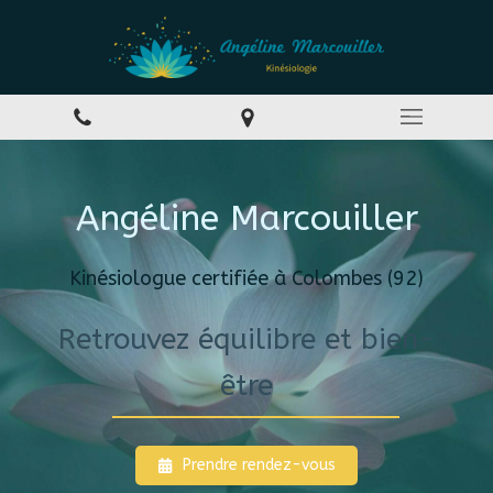
Angéline Marcouiller
Kinésiologue certifiée à Colombes (92)
Retrouvez équilibre et bien-
être
Prendre rendez-vous