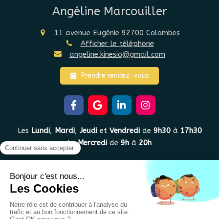
Angéline Marcouiller
11 avenue Eugénie
92700
Colombes
Afficher le téléphone
angeline.kinesio@gmail.com
Prendre rendez-vous
Les
Lundi
,
Mardi
,
Jeudi
et
Vendredi
de
9h30
à
17h30
Le
Mercredi
de
9h
à
20h
Plan du site
Mentions légales
Conditions Générales de Vente