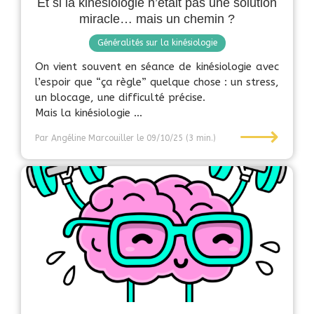
Et si la kinésiologie n’était pas une solution
miracle… mais un chemin ?
Généralités sur la kinésiologie
On vient souvent en séance de kinésiologie avec
l’espoir que “ça règle” quelque chose : un stress,
un blocage, une difficulté précise.
Mais la kinésiologie ...
⟶
Par Angéline Marcouiller
le 09/10/25
(3 min.)