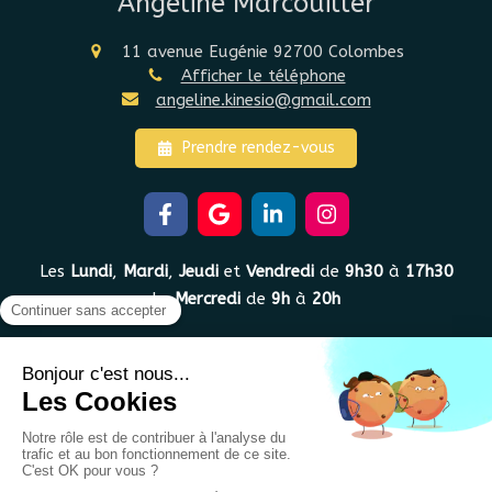
Angéline Marcouiller
11 avenue Eugénie
92700
Colombes
Afficher le téléphone
angeline.kinesio@gmail.com
Prendre rendez-vous
Les
Lundi
,
Mardi
,
Jeudi
et
Vendredi
de
9h30
à
17h30
Le
Mercredi
de
9h
à
20h
Plan du site
Mentions légales
Conditions Générales de Vente
©2022 Angéline Marcouiller - Kinésiologie